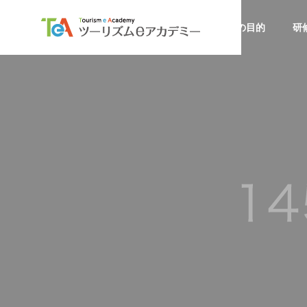
研修の目的
研